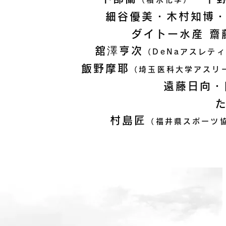
細谷優美・木村知博
ダイトー水産 齋
舘澤亨次
（DeNaアスレテ
飯野摩耶
（埼玉医科大学アスリ
遠藤日向・
村島匠
（福井県スポーツ