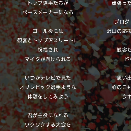
トップ選手たちが
頑張っ
ペースメーカーになる
プログ
ゴール後には
沢山の応
観客とトップアスリートに
祝福され
観客
マイクが向けられる
ド
いつかテレビで見た
思い
オリンピック選手ような
心のこも
体験をしてみよう
ウ
君が主役になれる
ワクワクする大会を