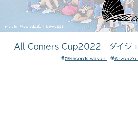
All Comers Cup2022 ダ
🎥
@Recordsiwakuni
🎥
@ryo526