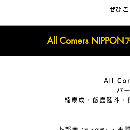
​ぜひ
All Comers NI
All C
パ
楠康成・飯島陸斗・
卜部蘭
・平
（積水化学）