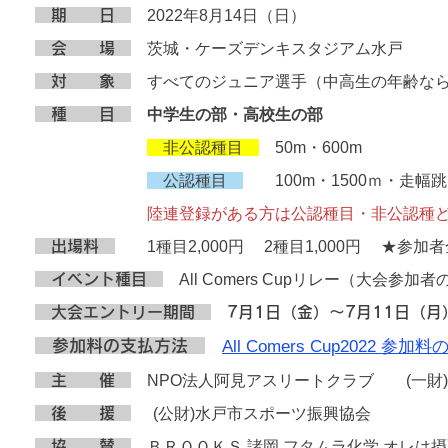
期 日
2022年8月14日（日）
会 場
茨城・ケーズデンキスタジアム水戸
対 象
すべてのジュニア選手（中高生の年齢なら
種 目
中学生の部・高校生の部
非公認種目
50m・600m
​
公認種目
100m・1500ｍ・走幅
陸連登録がある方は公認種目・非公認種ど
出場料
1種目2,000円 2種目1,000円
★参加者全
イベント種
目
All Comers Cupリレー
（大会参加者
大会エントリー期間
7月1日（金）～7月11日（月
参加料の
支払方法
All Comers Cup2022 
主 催
NPO法人阿見アスリートクラブ
(一
後 援
(公財)水戸市スポーツ振興協会
協 賛
ＢＲＯＯＫＳ 諸岡 フタムラ化学 オレは