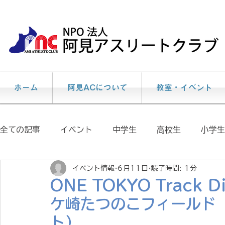
ホーム
阿見ACについて
教室・イベント
全ての記事
イベント
中学生
高校生
小学生
イベント情報
6月11日
読了時間: 1分
個人レッスン
説明会
陸上教室
大会情報
ONE TOKYO Track Di
ケ崎たつのこフィールド
イベント報告
メディア掲載情報
阿見AC
ト）