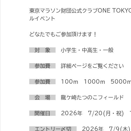
東京マラソン財団公式クラブONE TOK
ルイベント
どなたでもご参加頂けます！
　対　象　
　小学生・中高生・一般
　参加費　
　詳細ページをご覧ください
　参加費　
　100ｍ　1000ｍ　5000
　会　場　
　龍ケ崎たつのこフィールド
　開催日　
　2026年　7/20(月・祝)　
　エントリー〆切　
　2026年　7/9(木)