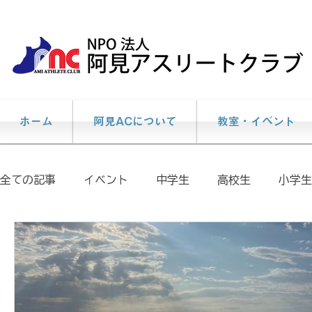
ホーム
阿見ACについて
教室・イベント
全ての記事
イベント
中学生
高校生
小学生
個人レッスン
説明会
陸上教室
大会情報
イベント報告
メディア掲載情報
阿見AC