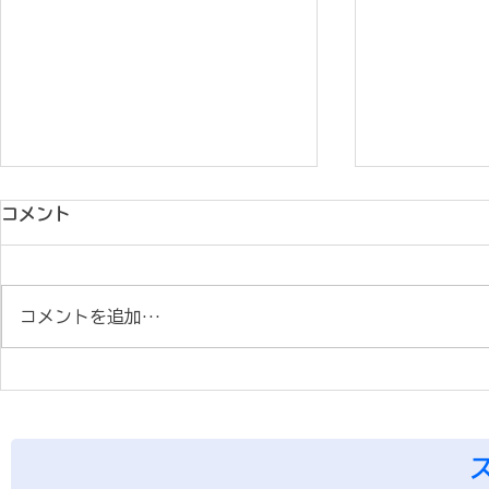
コメント
コメントを追加…
阿見AC中高コース＆
All Come
SHARKS Jr.合同夏季合宿
ントリーは
in白子