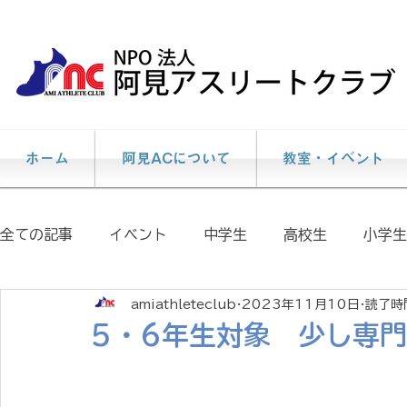
ホーム
阿見ACについて
教室・イベント
全ての記事
イベント
中学生
高校生
小学生
amiathleteclub
2023年11月10日
読了時間
個人レッスン
説明会
陸上教室
大会情報
5・6年生対象 少し専
イベント報告
メディア掲載情報
阿見AC