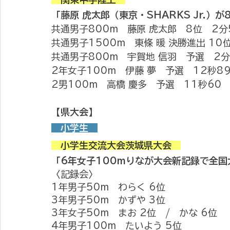
「藤原 虎太郎（東京・SHARKS Jr.）が
共通男子800m　藤原 虎太郎　8位　2分
共通男子1500m　東條 暖 決勝進出 10
共通男子800m　宇賀地 信羽　予選　2分
2年女子100m　伊藤 夢　予選　12秒8
2男100m　高橋 慶多　予選　11秒60
【県大会】
　小学生　
　小学生交流大会茨城県大会　
「6年女子100mりなが​大会新記録で全
〈記録会〉
1年男子50m　わらく 6位　
3年男子50m　かずや 3位
3年女子50m　まお 2位　/　かな 6位
4年男子100m　たいよう 5位