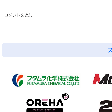
コメントを追加…
阿見AC中高コース＆
All Come
SHARKS Jr.合同夏季合宿
ントリーは
in白子