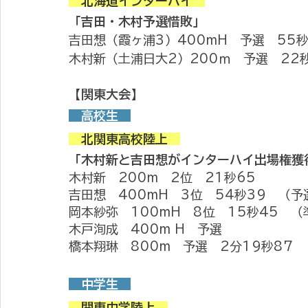
　北海道インターハイ　
「吉田・木村予選惜敗」
吉田想（霞ヶ浦3）400mH　予選　55秒
木村新（土浦日大2）200ｍ　予選　22
【関東大会】
　高校生　
　北関東高校陸上　
「木村新と吉田想がインターハイ出場権獲
木村新　200m　2位　21秒65
吉田想　400mH　3位　54秒39　（予
岡本紗弥　100mH　8位　15秒45　（
木戸洵成　400m H　予選
橋本翔琳　800m　予選　2分19秒87
　中学生　
　関東中学陸上　