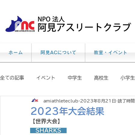
ホーム
阿見ACについて
教室・イベント
全ての記事
イベント
中学生
高校生
小学生
amiathleteclub
2023年8月21日
読了時間:
個人レッスン
説明会
陸上教室
大会情報
2023年大会結果
【世界大会】
イベント報告
メディア掲載情報
阿見AC
　SHARKS　