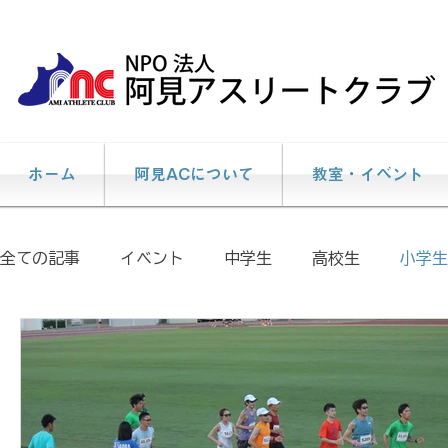
ホーム
阿見ACについて
教室・イベント
全ての記事
イベント
中学生
高校生
小学生
個人レッスン
説明会
陸上教室
大会情報
イベント報告
メディア掲載情報
阿見AC